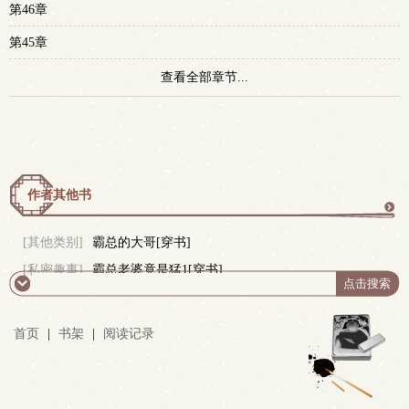
第46章
第45章
查看全部章节...
作者其他书
更
[其他类别]
霸总的大哥[穿书]
[私密趣事]
霸总老婆竟是猛1[穿书]
多
首页
|
书架
|
阅读记录