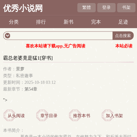
优秀小说网
繁體
登录
书架
分类
排行
新书
完本
足迹
喜欢本站请下载app,无广告阅读
本站必读
霸总老婆竟是猛1[穿书]
作者：
景萝
类型：私密趣事
更新时间：2025-10-18 03:12
最新章节：
第54章
">
从头阅读
章节目录
推荐本书
加入书架
本书简介：
慕秦是一本小说的炮灰霸总，在他努力之下，和反派大哥结