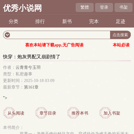
优秀小说网
繁體
登录
书架
分类
排行
新书
完本
足迹
喜欢本站请下载app,无广告阅读
本站必读
快穿：炮灰男配又崩剧情了
作者：
云青青兮玉羽
类型：私密趣事
更新时间：2025-10-18 03:09
最新章节：
第161章
">
从头阅读
章节目录
推荐本书
加入书架
本书简介：
世界一：龙傲天修仙种马文中，穿成处处为难主角的反派大