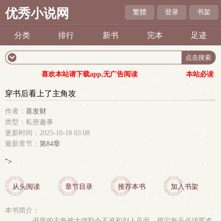
优秀小说网
繁體
登录
书架
分类
排行
新书
完本
足迹
喜欢本站请下载app,无广告阅读
本站必读
穿书后看上了主角攻
作者：
喜发财
类型：私密趣事
更新时间：2025-10-18 03:08
最新章节：
第84章
">
从头阅读
章节目录
推荐本书
加入书架
本书简介：
书里的主角被大佬勒令不准和别人见面，规定每天必须要准