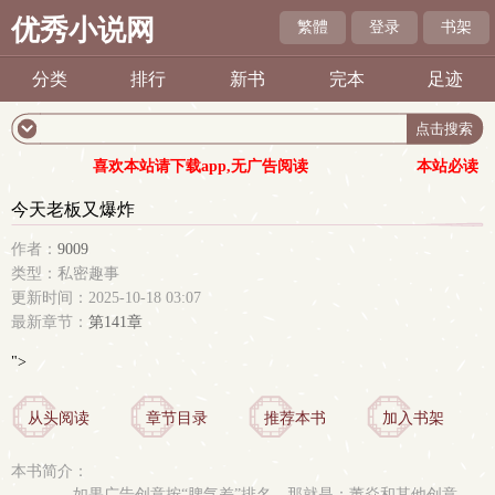
优秀小说网
繁體
登录
书架
分类
排行
新书
完本
足迹
喜欢本站请下载app,无广告阅读
本站必读
今天老板又爆炸
作者：
9009
类型：私密趣事
更新时间：2025-10-18 03:07
最新章节：
第141章
">
从头阅读
章节目录
推荐本书
加入书架
本书简介：
如果广告创意按“脾气差”排名，那就是：董焱和其他创意。