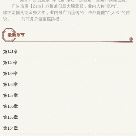
广告热店【Zero】老板兼创意大脑董焱，业内人称“疯狗”。
哪怕两擒戛纳金狮大奖，业内最广为流传的，依然是他“百人砍”的传
说。 前商务总监蓄谋跳槽，..
最新章节
更
第141章
多
第140章
第139章
第138章
第137章
第136章
第135章
第134章