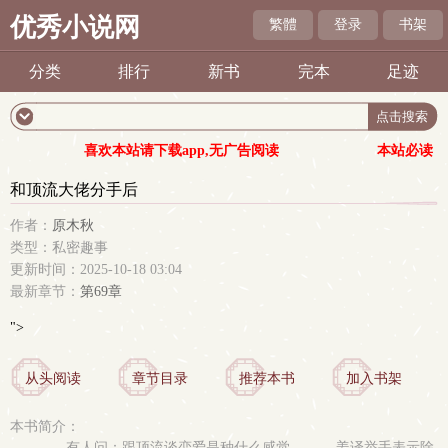
优秀小说网
繁體
登录
书架
分类
排行
新书
完本
足迹
喜欢本站请下载app,无广告阅读
本站必读
和顶流大佬分手后
作者：
原木秋
类型：私密趣事
更新时间：2025-10-18 03:04
最新章节：
第69章
">
从头阅读
章节目录
推荐本书
加入书架
本书简介：
有人问：跟顶流谈恋爱是种什么感觉。 姜译举手表示除