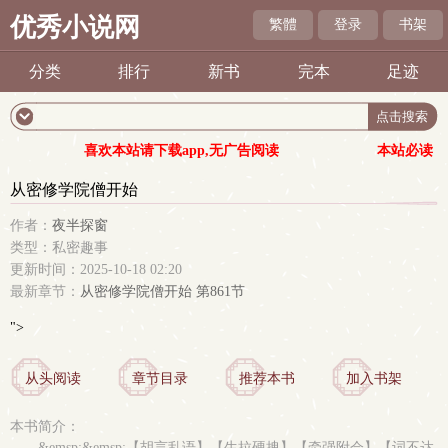
优秀小说网
繁體
登录
书架
分类
排行
新书
完本
足迹
喜欢本站请下载app,无广告阅读
本站必读
从密修学院僧开始
作者：
夜半探窗
类型：私密趣事
更新时间：2025-10-18 02:20
最新章节：
从密修学院僧开始 第861节
">
从头阅读
章节目录
推荐本书
加入书架
本书简介：
&emsp;&emsp;【胡言乱语】【生拉硬拽】【牵强附会】【词不达