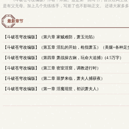
是有父无母。加上几个先练练手，写差了也不影响正文。 还请大家多
最新章节
【斗破苍穹改编版】（第六章 家贼难防，萧玉沦陷）
【斗破苍穹改编版】（第五章 淫乱的开始，枪指萧玉）（美腿+各种足
【斗破苍穹改编版】（第四章 萧战操古娴，玩命大追捕）(4.5万字）
【斗破苍穹改编版】（第三章 密室淫窟，调教进行时）
【斗破苍穹改编版】（第二章 噩梦来临，萧夫人捕获夜）
【斗破苍穹改编版】（第一章 淫魔现世，初识萧夫人）