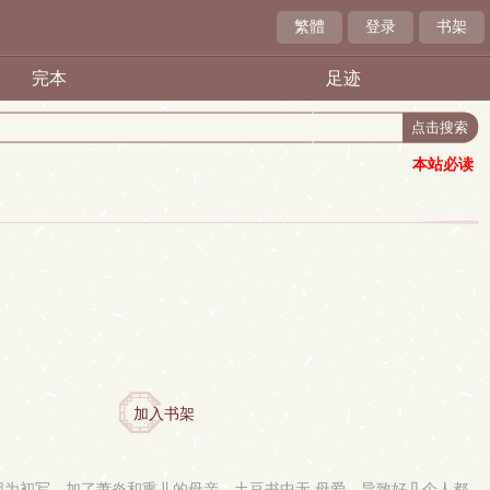
繁體
登录
书架
完本
足迹
本站必读
加入书架
因为初写，加了萧炎和熏儿的母亲。土豆书中无 母爱，导致好几个人都