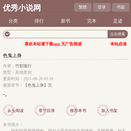
优秀小说网
繁體
登录
书架
分类
排行
新书
完本
足迹
喜欢本站请下载app,无广告阅读
本站必读
色鬼上身
作者：
竹影随行
类型：其他类别
更新时间：2021-08-20 03:18
最新章节：
【色鬼上身】完
">
从头阅读
章节目录
推荐本书
加入书架
本书简介：
电影院里黑朦朦的，我与小翠亲妮的互相搂抱，耳鬓厮磨，好不