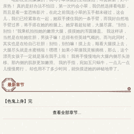
亲热！ 真的是好办法不怕旧，第一次约会小翠，我仍然选择看电影，
而且是看一套恐怖影片，在此之前我连小翠的玉手都未碰过，这会
儿，我们已经紧靠在一起，她双手搂住我的一条手臂，而我好自然地
手臂过界，将手搭在她的粉腿上。她穿着超短裙，大腿尽露。“别怕，
别怕！”我乘机拍拍她的嫩滑大腿，摸摸她的浑圆膝盖。 我这样讲，
当然是在给她壮胆，男孩子嘛！总得有些英雄气概的。而与此同时，
其实也是在给自己壮胆：别怕，别怕嘛！摸上去，顺看大腿摸上去，
大腿尽头就是水蜜桃啦！嘿嘿！如果小翠攘我灵猴摘桃，那么，这个
漂亮女孩子一定就是落在我手上啦！ 我将手慢慢地向大腿内侧尽头游
移。那内侧的肌肤更加嫩滑。 我的手指，宛如五只蜗牛，一点儿一点
儿慢慢爬行， 却也用不了多少时间，就快摸进她的砷秘地带了。
最新章节
更
【色鬼上身】完
多
查看全部章节...