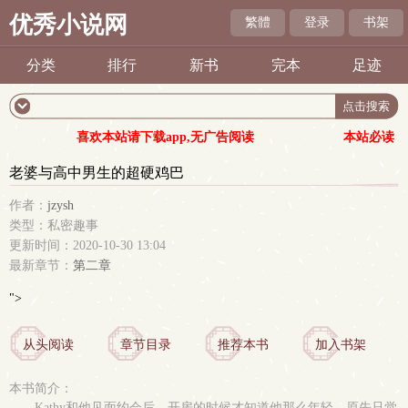
优秀小说网
繁體
登录
书架
分类
排行
新书
完本
足迹
喜欢本站请下载app,无广告阅读
本站必读
老婆与高中男生的超硬鸡巴
作者：
jzysh
类型：私密趣事
更新时间：2020-10-30 13:04
最新章节：
第二章
">
从头阅读
章节目录
推荐本书
加入书架
本书简介：
Kathy和他见面约会后，开房的时候才知道他那么年轻，原先只觉