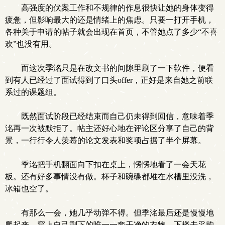
高强度的伏案工作和不规律的作息很快让她的身体变得
疲惫，但影响最大的还是情绪上的焦虑。只要一打开手机，
各种关于申请的帖子就会出现在首页，不管她点了多少“不喜
欢”也没有用。
而这次季洺只是在改文书的间隙里刷了一下软件，便看
到有人已经过了面试得到了口头offer，正好是来自她之前联
系过的课题组。
既然面试阶段已经结束而自己仍未得到回信，意味着季
洺再一次被默拒了。帖主还好心地在评论区分享了自己的背
景，一行行令人羡慕的论文发表和奖项占据了半个屏幕。
季洺把手机翻面向下扣在桌上，愣愣地看了一会天花
板。还有好多事情没有做。杯子和碗碟都堆在水槽里没洗，
冰箱也空了。
有那么一会，她几乎动弹不得。但季洺最后还是慢慢地
爬起来，穿上自己剩下的唯一一套干净的衣物，下楼去采购