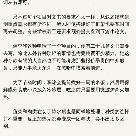
词左右即可。
只不过每个项目对文书的要求不太一样，从叙述结构到
侧重点需求都有所不同，所以即使搭建好了框架也要花时间
再去调整。有些学校甚至还要求额外提交叁到五篇小论文。
像季洺这种申请了十个项目的，便有二十几篇文书需要
去写。除此以外各种琐碎的事情也需要耗费不少精力。她这
种存款有限的人自然也不可能考虑那些报价昂贵的中介服
务，只能万事亲历亲为，在黑暗中摸索着前进。
为了节省时间，季洺会提前煮好一周的米饭，然后用保
鲜膜分装成小块放入冷冻层，吃之前只需要用微波炉高火加
热。
蔬菜和肉类在切丁焯水后也是同样地处理，种类的选择
并不重要，反正加热完都会变成一团糊状，尝不出太多区
别。