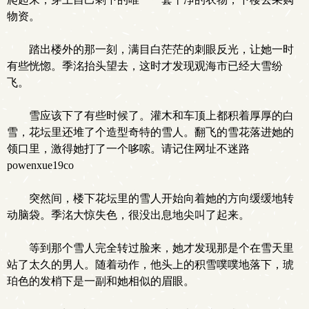
物资。
踏出楼外的那一刻，满目白茫茫的刺眼反光，让她一时
有些恍惚。季洺抬头望去，这时才发现观海市已经大雪纷
飞。
雪应该下了有些时候了。灌木和车顶上都积着厚厚的白
雪，花坛里还堆了个造型奇特的雪人。翻飞的雪花落进她的
领口里，激得她打了一个哆嗦。请记住网址不迷路
powenxue19co
突然间，楼下花坛里的雪人开始向着她的方向缓缓地转
动脑袋。季洺大惊失色，很没出息地尖叫了起来。
等到那个雪人完全转过脸来，她才发现那是个在雪天里
站了太久的男人。随着动作，他头上的积雪噗噗地落下，琥
珀色的发梢下是一副和她相似的眉眼。