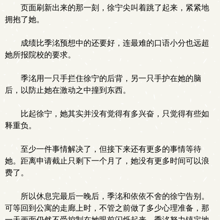
页面刷新出来的那一刻，徐宁尖叫着跳了起来，紧紧地
拥抱了她。
成绩比季洺预想中的还要好，连最难的口语小分也远超
她所报院校的要求。
季洺用一只手拦住徐宁的后背，另一只手护在她的脑
后，以防止她在激动之中撞到东西。
比起徐宁，她其实并没有觉得有多兴奋，只觉得有些如
释重负。
至少一件事情解决了，但接下来还有更多的事情等待
她。距离申请截止只剩下一个月了，她没有更多时间可以浪
费了。
所以休息完最后一晚后，季洺和依依不舍的徐宁告别。
可等回到公寓的走廊上时，不管之前做了多少心理准备，那
一天画面仍然不受控制在她眼前闪烁起来。季洺努力镇定地