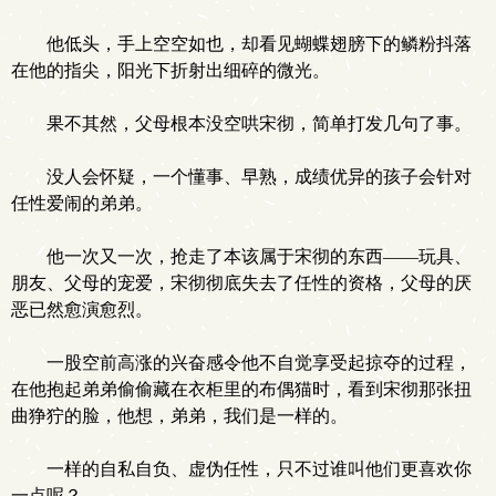
.
他低头，手上空空如也，却看见蝴蝶翅膀下的鳞粉抖落
在他的指尖，阳光下折射出细碎的微光。
果不其然，父母根本没空哄宋彻，简单打发几句了事。
没人会怀疑，一个懂事、早熟，成绩优异的孩子会针对
任性爱闹的弟弟。
他一次又一次，抢走了本该属于宋彻的东西——玩具、
朋友、父母的宠爱，宋彻彻底失去了任性的资格，父母的厌
恶已然愈演愈烈。
一股空前高涨的兴奋感令他不自觉享受起掠夺的过程，
在他抱起弟弟偷偷藏在衣柜里的布偶猫时，看到宋彻那张扭
曲狰狞的脸，他想，弟弟，我们是一样的。
一样的自私自负、虚伪任性，只不过谁叫他们更喜欢你
一点呢？