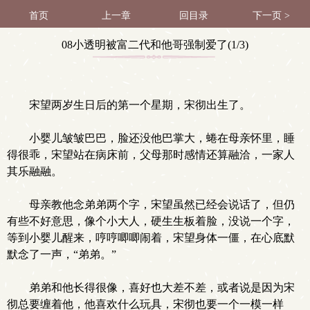
首页
上一章
回目录
下一页 >
08小透明被富二代和他哥强制爱了(1/3)
宋望两岁生日后的第一个星期，宋彻出生了。
小婴儿皱皱巴巴，脸还没他巴掌大，蜷在母亲怀里，睡
得很乖，宋望站在病床前，父母那时感情还算融洽，一家人
其乐融融。
母亲教他念弟弟两个字，宋望虽然已经会说话了，但仍
有些不好意思，像个小大人，硬生生板着脸，没说一个字，
等到小婴儿醒来，哼哼唧唧闹着，宋望身体一僵，在心底默
默念了一声，“弟弟。”
弟弟和他长得很像，喜好也大差不差，或者说是因为宋
彻总要缠着他，他喜欢什么玩具，宋彻也要一个一模一样