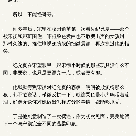
所以，不能怪哥哥。
许多年后，宋望在校园角落第一次看见纪允夏——那个
被宋彻和跟班围住、吓得脸色发白也不敢哭出声的女孩时，
那种久违的、捏住蝴蝶翅膀般的细微震颤，再次掠过他的指
尖。
纪允夏在宋望眼里，跟宋彻小时候的那些玩具没什么不
同，非要说，也只是更漂亮一点，或者更有趣。
他默默旁观宋彻对纪允夏的霸凌，明明被欺负得那么
狠，都不敢说话，稍微反抗一下，就连哭也是小声呜咽着流
泪，好像无论你对她做出怎样过分的事情，都能够承受。
于是他刻意制造了一次偶遇，作为初次见面，完美地留
下一个与宋彻完全不同的温柔印象。